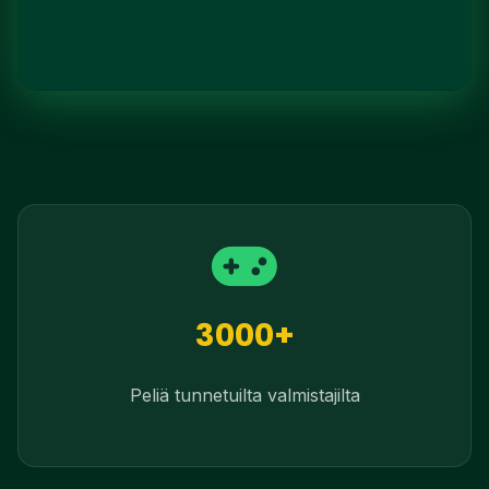
3000+
Peliä tunnetuilta valmistajilta