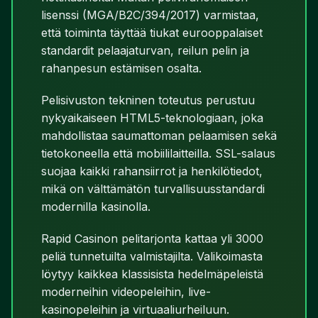
lisenssi (MGA/B2C/394/2017) varmistaa,
että toiminta täyttää tiukat eurooppalaiset
standardit pelaajaturvan, reilun pelin ja
rahanpesun estämisen osalta.
Pelisivuston tekninen toteutus perustuu
nykyaikaiseen HTML5-teknologiaan, joka
mahdollistaa saumattoman pelaamisen sekä
tietokoneella että mobiililaitteilla. SSL-salaus
suojaa kaikki rahansiirrot ja henkilötiedot,
mikä on välttämätön turvallisuusstandardi
modernilla kasinolla.
Rapid Casinon pelitarjonta kattaa yli 3000
peliä tunnetuilta valmistajilta. Valikoimasta
löytyy kaikkea klassisista hedelmäpeleistä
moderneihin videopeleihin, live-
kasinopeleihin ja virtuaaliurheiluun.