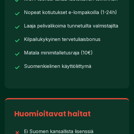
Nopeat kotiutukset e-lompakoilla (1-24h)
Laaja pelivalikoima tunnetuilta valmistajilta
Kilpailukykyinen tervetuliaisbonus
Matala minimitalletusraja (10€)
Suomenkielinen käyttöliittymä
Huomioitavat haitat
Ei Suomen kansallista lisenssiä