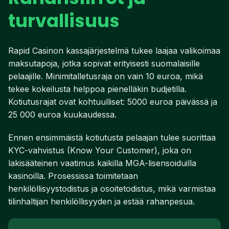
turvallisuus
Rapid Casinon kassajärjestelmä tukee laajaa valikoimaa
maksutapoja, jotka sopivat erityisesti suomalaisille
pelaajille. Minimitalletusraja on vain 10 euroa, mikä
tekee kokeilusta helppoa pienelläkin budjetilla.
Kotiutusrajat ovat kohtuulliset: 5000 euroa päivässä ja
25 000 euroa kuukaudessa.
Ennen ensimmäistä kotiutusta pelaajan tulee suorittaa
KYC-vahvistus (Know Your Customer), joka on
lakisääteinen vaatimus kaikilla MGA-lisensoiduilla
kasinoilla. Prosessissa toimitetaan
henkilöllisyystodistus ja osoitetodistus, mikä varmistaa
tilinhaltijan henkilöllisyyden ja estää rahanpesua.