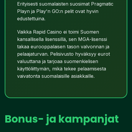
Erityisesti suomalaisten suosimat Pragmatic
Playn ja Play'n GO:n pelit ovat hyvin
edustettuina.
Vaikka Rapid Casino ei toimi Suomen
kansallisella lisenssillä, sen MGA-lisenssi
takaa eurooppalaisen tason valvonnan ja
pelaajaturvan. Pelisivusto hyväksyy eurot
valuuttana ja tarjoaa suomenkielisen
käyttöliittymän, mikä tekee pelaamisesta
vaivatonta suomalaisille asiakkaille.
Bonus- ja kampanjat