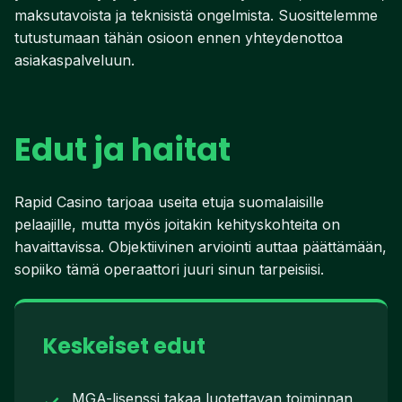
maksutavoista ja teknisistä ongelmista. Suosittelemme
tutustumaan tähän osioon ennen yhteydenottoa
asiakaspalveluun.
Edut ja haitat
Rapid Casino tarjoaa useita etuja suomalaisille
pelaajille, mutta myös joitakin kehityskohteita on
havaittavissa. Objektiivinen arviointi auttaa päättämään,
sopiiko tämä operaattori juuri sinun tarpeisiisi.
Keskeiset edut
MGA-lisenssi takaa luotettavan toiminnan