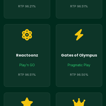
RTP 96.21%
RTP 96.51%
Reactoonz
Gates of Olympus
Play'n GO
Pragmatic Play
RTP 96.51%
RTP 96.50%